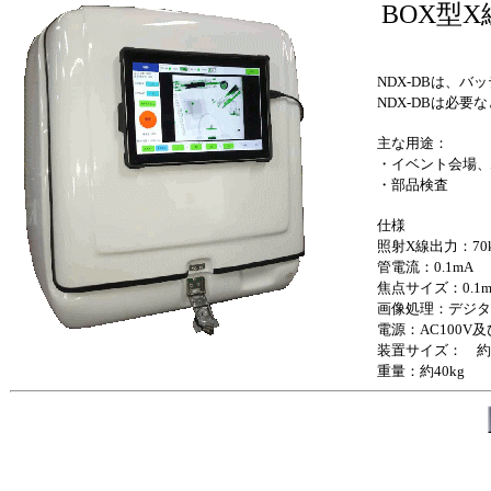
BOX型X
NDX-DBは、
NDX-DBは必
主な用途：
・イベント会場、
・部品検査
仕様
照射X線出力：70
管電流：0.1mA
焦点サイズ：0.1
画像処理：デジタル検
電源：AC100V
装置サイズ： 約60
重量：約40kg