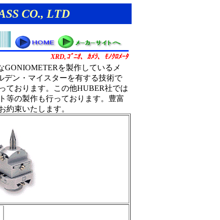
ASS CO., LTD
XRD,
ｺﾞﾆｵ、ｶﾒﾗ、ﾓﾉｸﾛﾒｰﾀ
社は高精度なGONIOMETERを製作しているメ
ルデン・マイスターを有する技術で
ております。この他HUBER社では
ト等の製作も行っております。豊富
お約束いたします。