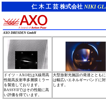
仁 木 工 芸 株式会社
NIKI GL
AXO DRESDEN GmbH
ドイツ・AXO社はX線用高
大型放射光施設の発達とともに
性能高反射率多層膜ミラー
は幅広いエネルギーバンドに対
を製造しております。
します。
BASSYIIではその性能に高
い評価を得ています。