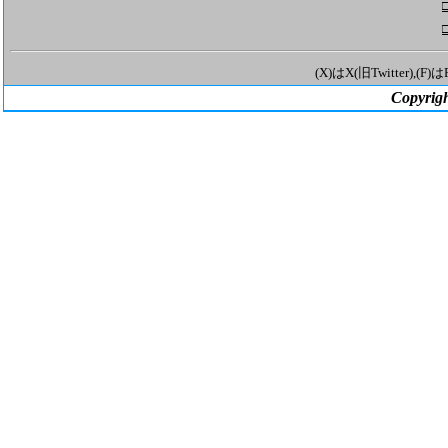
(X)はX(旧Twitter),
Copyrigh