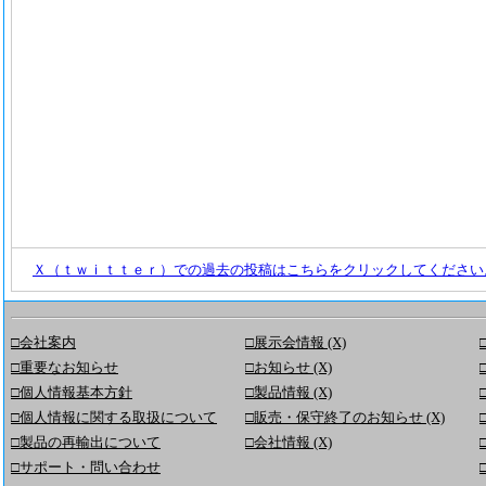
Ｘ（ｔｗｉｔｔｅｒ）での過去の投稿はこちらをクリックしてください
□会社案内
□展示会情報 (X)
□重要なお知らせ
□お知らせ (X)
□個人情報基本方針
□製品情報 (X)
□個人情報に関する取扱について
□販売・保守終了のお知らせ (X)
□製品の再輸出について
□会社情報 (X)
□サポート・問い合わせ