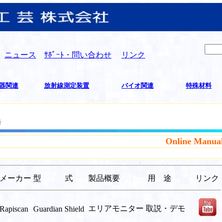
ニュース
ｻﾎﾟｰﾄ・問い合わせ
リンク
器関連
放射線測定装置
バイオ関連
特殊材料
s
Online Manual
メーカー
型 式
製品概要
用 途
リンク
エリアモニター
取説・デモ
Rapiscan
Guardian Shield