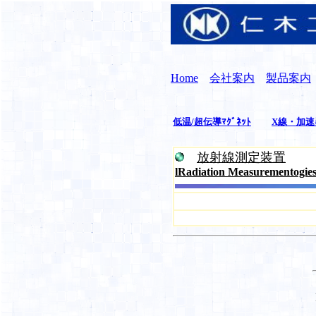
Home
会社案内
製品案内
低温/超伝導ﾏｸﾞﾈｯﾄ
X線・加速
放射線測定装置
lRadiation Measurementogie