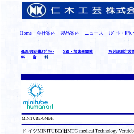
Home
会社案内
製品案内
ニュース
ｻﾎﾟｰﾄ・
低温/超伝導ﾏｸﾞﾈｯﾄ
X線・加速器関連
放射線測定装
料
資
料
MINITUBE-GMBH
ド イツMINITUBE(旧MTG medical Technolo