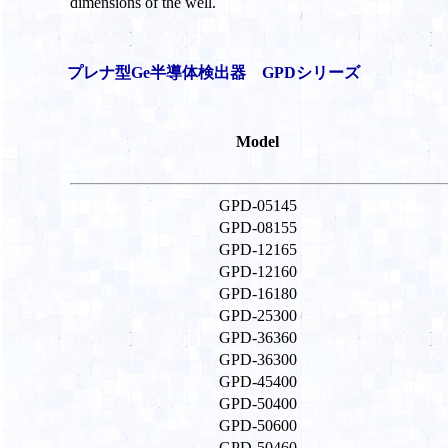
dimensions of the well.
プレナ型Ge半導体検出器 GPDシリーズ
Model
GPD-05145
GPD-08155
GPD-12165
GPD-12160
GPD-16180
GPD-25300
GPD-36360
GPD-36300
GPD-45400
GPD-50400
GPD-50600
GPD-50460