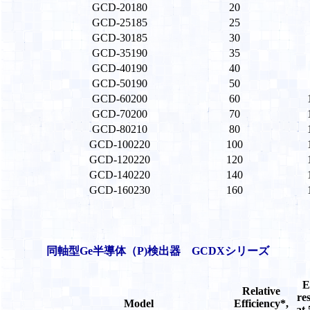
GCD-20180
20
GCD-25185
25
GCD-30185
30
GCD-35190
35
GCD-40190
40
GCD-50190
50
GCD-60200
60
GCD-70200
70
GCD-80210
80
GCD-100220
100
GCD-120220
120
GCD-140220
140
GCD-160230
160
同軸型Ge半導体（P)検出器 GCDXシリーズ
E
Relative
re
Model
Efficiency*,
at