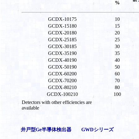
%
GCDX-10175
10
GCDX-15180
15
GCDX-20180
20
GCDX-25185
25
GCDX-30185
30
GCDX-35190
35
GCDX-40190
40
GCDX-50190
50
GCDX-60200
60
GCDX-70200
70
GCDX-80210
80
GCDX-100210
100
Detectors with other efficiencies are
available
井戸型Ge半導体検出器 GWDシリーズ