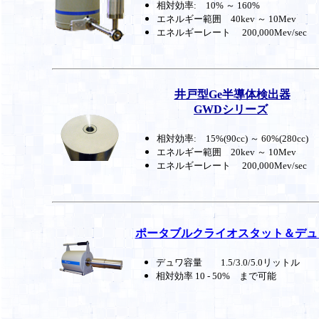
相対効率: 10% ～ 160%
エネルギー範囲 40kev ～ 10Mev
エネルギーレート
200,000Mev/sec
井戸型Ge半導体検出器
GWDシリーズ
相対効率: 15%(90cc) ～ 60%(280cc)
エネルギー範囲 20kev ～ 10Mev
エネルギーレート
200,000Mev/sec
ポータブルクライオスタット＆デュ
デュワ容量 1.5/3.0/5.0リットル
相対効率 10 - 50% まで可能