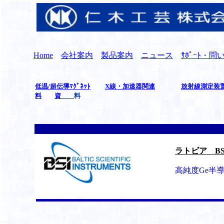
Home
会社案内
製品案内
ニュース
ｻﾎﾟｰﾄ・
低温/超伝導ﾏｸﾞﾈｯﾄ
X線・加速器関連
放射線測定装
料
資
料
ラトビア BS
高純度Ge半