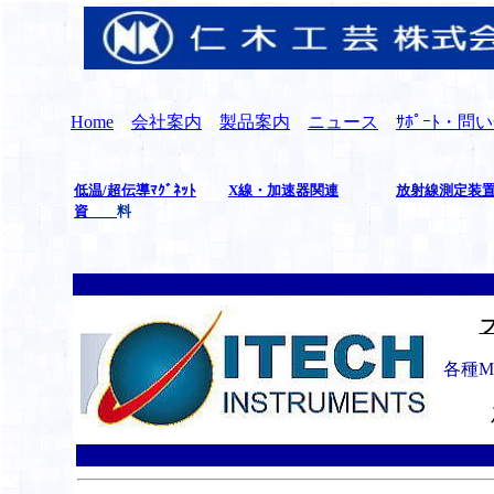
Home
会社案内
製品案内
ニュース
ｻﾎﾟｰﾄ・問
低温/超伝導ﾏｸﾞﾈｯﾄ
X線・加速器関連
放射線測定装
資
料
フ
各種M