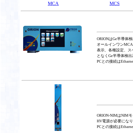
MCA
MCS
ORIONはGe半導体
オールインワンMCA
表示、各種設定、スペ
となくGe半導体検
PCとの接続はEthar
ORION-NIMはN
HV電源が必要にな
PCとの接続はEthar