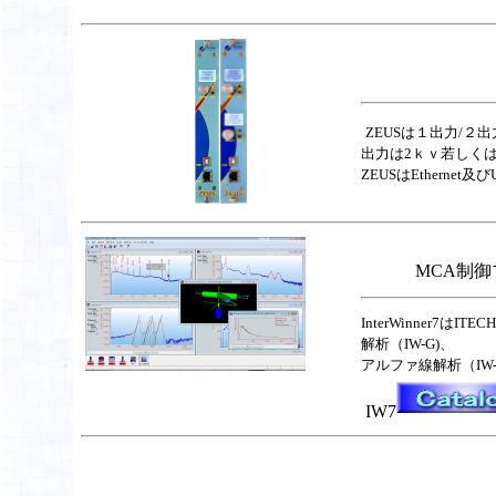
ZEUSは１出力/
出力は2ｋｖ若しくは
ZEUSはEtherne
MCA制御
InterWinner7はI
解析（IW-G)、
アルファ線解析（IW-
IW7