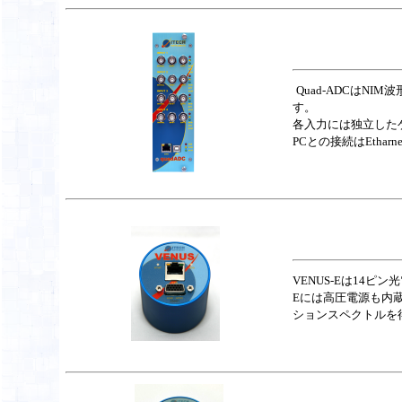
Quad-ADCはNI
す。
各入力には独立したゲ
PCとの接続はEthar
VENUS-Eは14ピ
Eには高圧電源も内蔵し
ションスペクトルを