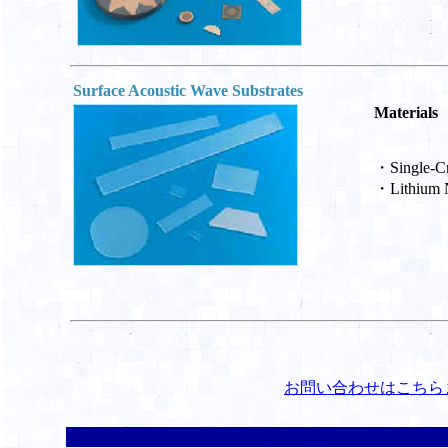
Surface Acoustic Wave Substrates
Materials
・Single-Cr
・Lithium 
お問い合わせはこちら