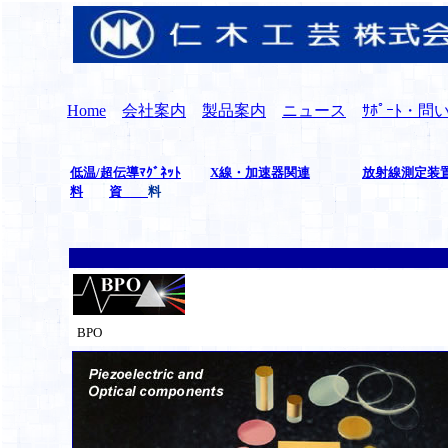
Home
会社案内
製品案内
ニュース
ｻﾎﾟｰﾄ・
低温/超伝導ﾏｸﾞﾈｯﾄ
X線・加速器関連
放射線測定装
料
資
料
BPO