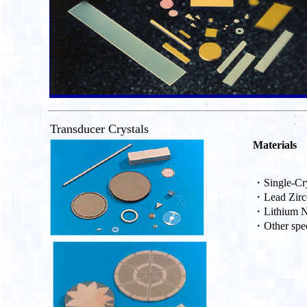
Transducer Crystals
Materia
・Sin
・Lead Z
・Li
・Other spe