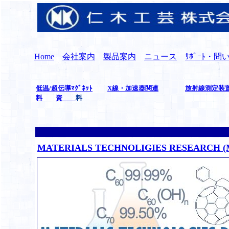
Home
会社案内
製品案内
ニュース
ｻﾎﾟｰﾄ・
低温/超伝導ﾏｸﾞﾈｯﾄ
X線・加速器関連
放射線測定装
料
資
料
MATERIALS TECHNOLIGIES RESEARCH (