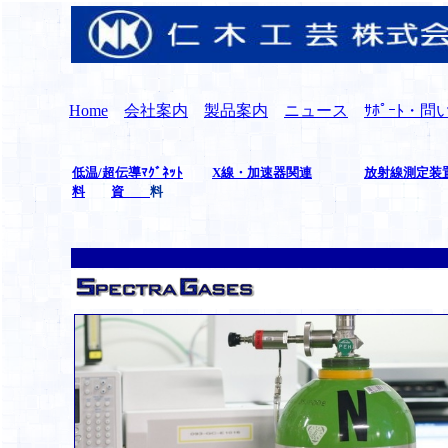
Home
会社案内
製品案内
ニュース
ｻﾎﾟｰﾄ・
低温/超伝導ﾏｸﾞﾈｯﾄ
X線・加速器関連
放射線測定装
料
資
料