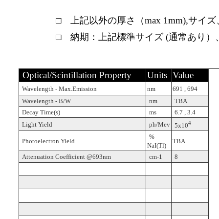
□ 上記以外の厚さ（max 1mm),
□ 納期：上記標準サイズ (通常あり
Optical/Scintillation Property
Units
Value
Wavelength - Max.Emission
nm
691 , 694
Wavelength - B/W
nm
TBA
Decay Time(s)
ms
6.7 , 3.4
4
Light Yield
ph/Mev
5x10
%
Photoelectron Yield
TBA
NaI(Tl)
Attenuation Coefficient @693nm
cm-1
8