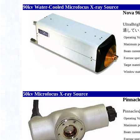
90kv Water-Cooled Microfocus X-ray Source
Nova 96
Ultr
適してい
Operating V
Maximum po
Beam curren
Forcuse spot
Target materi
Window mater
50kv Microfocus X-ray Source
Pinnacl
Pinn
Operating V
Maximum po
Beam curren
Forcuse spot