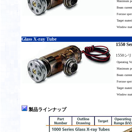
Maximum po
Beam curren
Forcuse spot
Target materi
Window mater
Glass X-ray Tube
1550 Se
1550
Operating V
Maximum po
Beam curren
Forcuse spot
Target materi
Window mater
製品ラインナップ