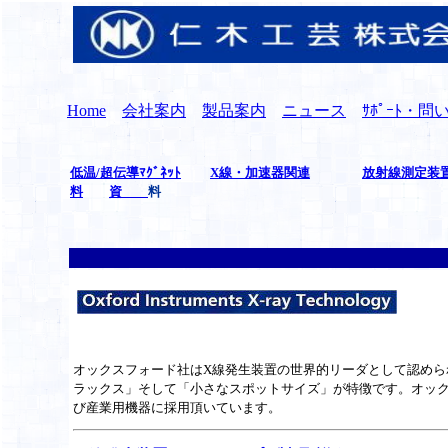
Home
会社案内
製品案内
ニュース
ｻﾎﾟｰﾄ・
低温/超伝導ﾏｸﾞﾈｯﾄ
X線・加速器関連
放射線測定装
料
資
料
オックスフォード社はX線発生装置の世界的リーダとして認めら
ラックス」そして「小さなスポットサイズ」が特徴です。オック
び産業用機器に採用頂いています。