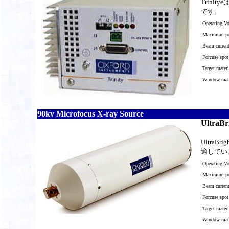
Trini
です。
Operating Vo
Maximum po
Beam curren
Forcuse spot
Target materi
Window mater
90kv Microfocus X-ray Source
UltraBr
Ultr
適してい
Operating V
Maximum po
Beam curren
Forcuse spot
Target materi
Window mater