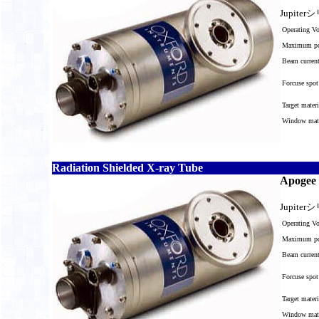
Jupi
Operating V
Maximum po
Beam curren
Forcuse spot
Target materi
Window mater
Radiation Shielded X-ray Tube
Apogee 
Jupi
Operating V
Maximum po
Beam curren
Forcuse spot
Target materi
Window mater